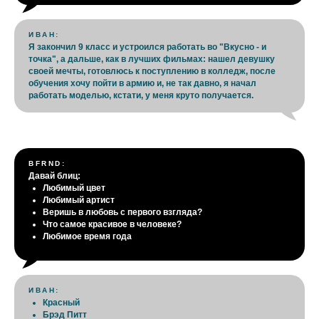
ИВАН:
Я закончил 9 класс и устроился работать во "Вкусно - и
точка", а дальше, как в лучших фильмах: нашел девушку
своей мечты, готовлюсь к поступлению в колледж, после
обучения хочу пойти в армию и, не так давно, я начал
работать моделью, кстати, у меня круто получается.
BFRND:
Давай блиц:
Любимый цвет
Любимый артист
Веришь в любовь с первого взгляда?
Что самое красивое в человеке?
Любимое время года
ИВАН:
Красный
Брэд Питт